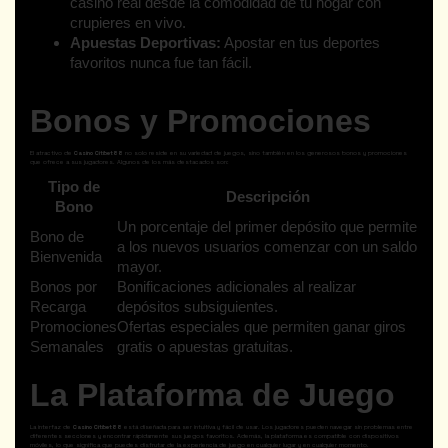
casino real desde la comodidad de tu hogar con
crupieres en vivo.
Apuestas Deportivas:
Apostar en tus deportes
favoritos nunca fue tan fácil.
Bonos y Promociones
El atractivo de
Casino Citibet88
no solo reside en su variedad de juegos, sino también en los generosos bonos y promociones
que ofrece a sus jugadores. Algunos de los más destacados son:
Tipo de
Descripción
Bono
Un porcentaje del primer depósito que permite
Bono de
a los nuevos usuarios comenzar con un saldo
Bienvenida
mayor.
Bonos por
Bonificaciones adicionales al realizar
Recarga
depósitos subsiguientes.
Promociones
Ofertas especiales que permiten ganar giros
Semanales
gratis o apuestas gratuitas.
La Plataforma de Juego
La interfaz de
Casino Citibet88
está diseñada para ser intuitiva y fácil de usar. Los jugadores pueden navegar sin problemas entre
diferentes secciones y encontrar rápidamente sus juegos favoritos. Además, la plataforma es compatible con dispositivos
móviles, lo que significa que puedes disfrutar de la experiencia de juego en cualquier lugar y en cualquier momento.