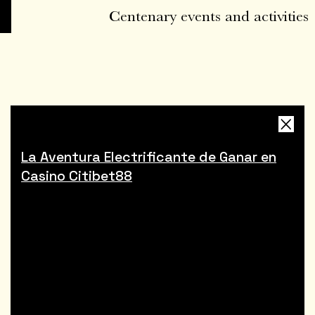
Centenary events and activities
La Aventura Electrificante de Ganar en
Casino Citibet88