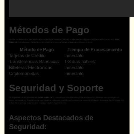
Métodos de Pago
Uno de los aspectos más importantes al elegir un casino en línea es la variedad de métodos de pago que ofrece. En
Casino
Citibet88
, los jugadores tienen acceso a múltiples opciones para realizar depósitos y retiros:
Método de Pago
Tiempo de Procesamiento
Tarjetas de Crédito
Inmediato
Transferencias Bancarias
1-3 días hábiles
Billeteras Electrónicas
Inmediato
Criptomonedas
Inmediato
Seguridad y Soporte
La seguridad es una prioridad en
Casino Citibet88
. La plataforma utiliza tecnología de encriptación avanzada para proteger los
datos personales y financieros de sus usuarios. Además, cuenta con un equipo de soporte al cliente disponible las 24 horas, los
7 días de la semana, para resolver cualquier duda o inconveniente.
Aspectos Destacados de
Seguridad: