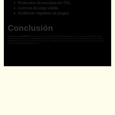
Protocolos de encriptación SSL.
Licencia de juego válida.
Auditorías regulares de juegos.
Conclusión
En resumen,
Casino Citibet88
se presenta como una opción excepcional para aquellos que buscan una experiencia de juego
emocionante y segura. Con su amplia gama de juegos, atractivos bonos y un compromiso firme hacia la protección del usuario,
Citibet88 se posiciona como un líder en el sector de los casinos en línea. ¡No esperes más para unirte a la aventura y descubrir
todo lo que Citibet88 tiene para ofrecer!